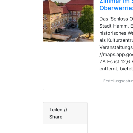
Zimmer im 
Oberwerrie
Das 'Schloss O
Stadt Hamm. Es
historisches W
als Kulturzent
Veranstaltungs
//maps.app.g
ZA Es ist 12,
entfernt, biete
Erstellungsdatu
Teilen //
Share