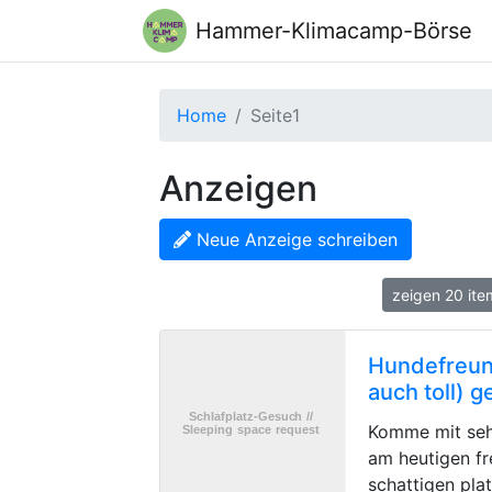
Hammer-Klimacamp-Börse
Home
Seite1
Anzeigen
Neue Anzeige schreiben
zeigen 20 it
Hundefreund
auch toll) 
Komme mit seh
am heutigen fr
schattigen pla