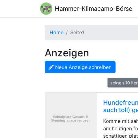
Hammer-Klimacamp-Börse
Home
Seite1
Anzeigen
Neue Anzeige schreiben
zeigen 10 it
Hundefreund
auch toll) 
Komme mit seh
am heutigen fr
schattigen pla