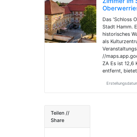
Zimmer im 
Oberwerrie
Das 'Schloss O
Stadt Hamm. Es
historisches W
als Kulturzent
Veranstaltungs
//maps.app.g
ZA Es ist 12,
entfernt, biete
Erstellungsdatu
Teilen //
Share