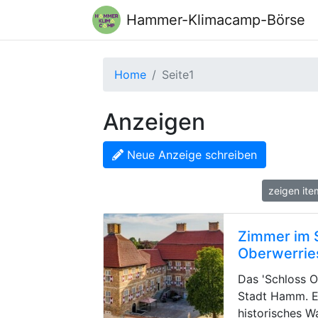
Hammer-Klimacamp-Börse
Home
Seite1
Anzeigen
Neue Anzeige schreiben
zeig
Zimmer im 
Oberwerrie
Das 'Schloss O
Stadt Hamm. Es
historisches W