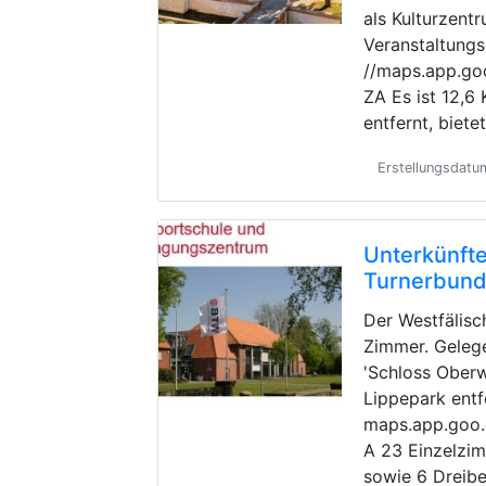
als Kulturzent
Veranstaltungs
//maps.app.g
ZA Es ist 12,
entfernt, biete
Erstellungsdatu
Unterkünfte
Turnerbun
Der Westfälisc
Zimmer. Geleg
'Schloss Oberw
Lippepark entf
maps.app.goo
A 23 Einzelzi
sowie 6 Dreibe