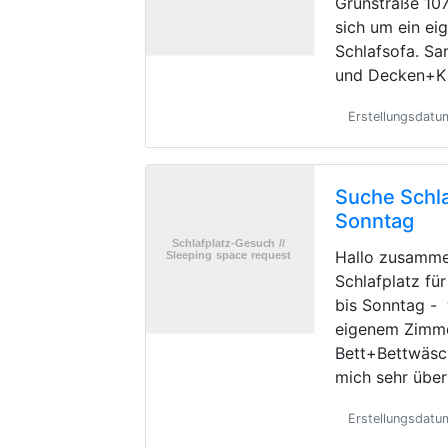
Grünstraße 107
sich um ein e
Schlafsofa. Sa
und Decken+Ki
Erstellungsdatu
Suche Schla
Sonntag
Hallo zusamme
Schlafplatz fü
bis Sonntag -
eigenem Zimme
Bett+Bettwäsc
mich sehr übe
Erstellungsdatu