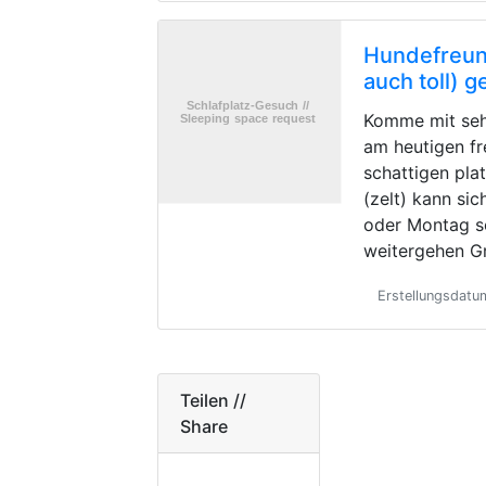
Hundefreund
auch toll) 
Komme mit seh
am heutigen fr
schattigen pla
(zelt) kann si
oder Montag s
weitergehen G
Erstellungsdat
Teilen //
Share