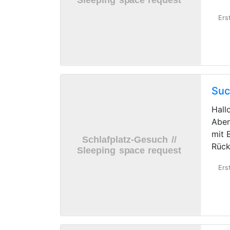
Ers
Suc
Hall
Aben
mit 
Rück
Ers