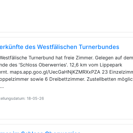
erkünfte des Westfälischen Turnerbundes
Westfälische Turnerbund hat freie Zimmer. Gelegen auf de
nde des 'Schloss Oberwerries'. 12,6 km vom Lippepark
ernt. maps.app.goo.gl/UecGaHNjKZMRXxPZA 23 Einzelzimm
oppelzimmer sowie 6 Dreibettzimmer. Zustellbetten möglic
i…
tellungsdatum: 18-05-26