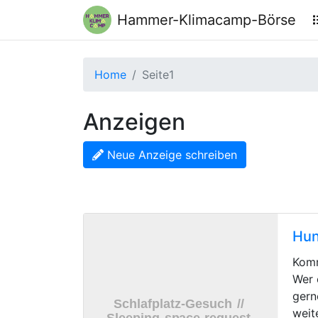
Hammer-Klimacamp-Börse
Home
Seite1
Anzeigen
Neue Anzeige schreiben
Hun
Komm
Wer 
gern
weit