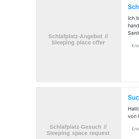
Sch
Ich 
hand
Sani
Ers
Suc
Hall
von 
Ers