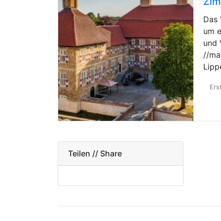
Zim
Das 
um e
und 
//ma
Lipp
Ers
Teilen // Share