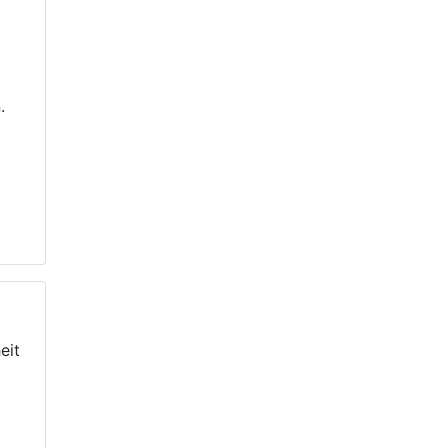
n.
eit