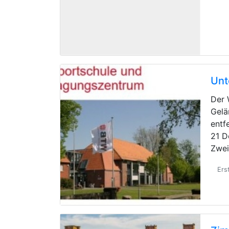
Unt
Der 
Gelä
entf
21 D
Zwe
Ers