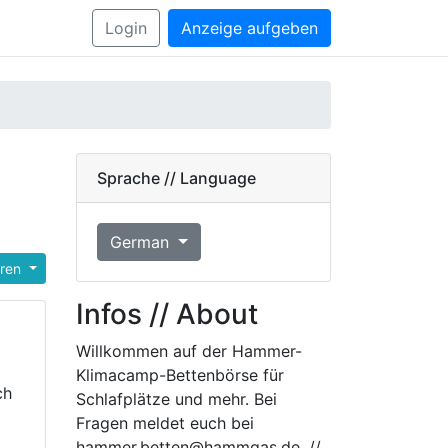
Login
Anzeige aufgeben
Sprache // Language
German
eren
Infos // About
Willkommen auf der Hammer-
Klimacamp-Bettenbörse für
ch
Schlafplätze und mehr. Bei
Fragen meldet euch bei
hammer.betten@hammgas.de. //