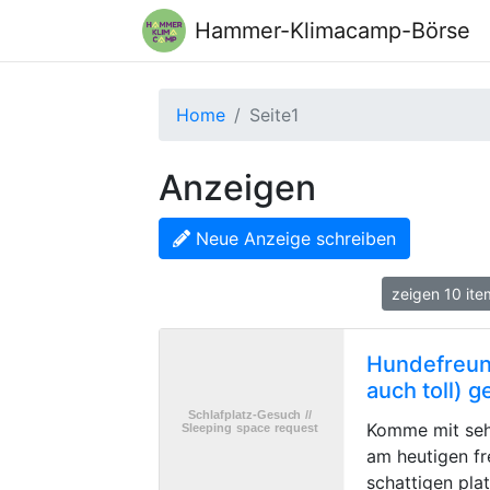
Hammer-Klimacamp-Börse
Home
Seite1
Anzeigen
Neue Anzeige schreiben
zeigen 10 it
Hundefreund
auch toll) 
Komme mit seh
am heutigen fr
schattigen pla