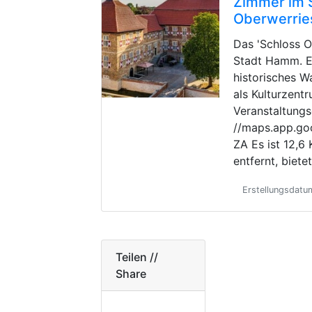
Zimmer im 
Oberwerrie
Das 'Schloss O
Stadt Hamm. Es
historisches W
als Kulturzent
Veranstaltungs
//maps.app.g
ZA Es ist 12,
entfernt, biete
Erstellungsdatu
Teilen //
Share