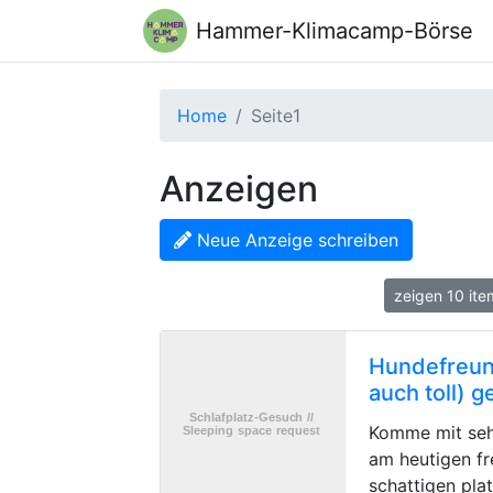
Hammer-Klimacamp-Börse
Home
Seite1
Anzeigen
Neue Anzeige schreiben
zeigen 10 it
Hundefreund
auch toll) 
Komme mit seh
am heutigen fr
schattigen pla