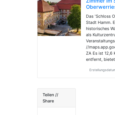
Zimmer im 
Oberwerrie
Das 'Schloss O
Stadt Hamm. Es
historisches W
als Kulturzent
Veranstaltungs
//maps.app.g
ZA Es ist 12,
entfernt, biete
Erstellungsdatu
Teilen //
Share