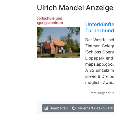
Ulrich Mandel Anzeige
Unterkünfte
Turnerbun
Der Westfälisc
Zimmer. Geleg
'Schloss Oberw
Lippepark entf
maps.app.goo
A 23 Einzelzi
sowie 6 Dreibe
möglich. Zwei
Erstellungsdatu
Bearbeiten
Dauerhaft deaktiviere