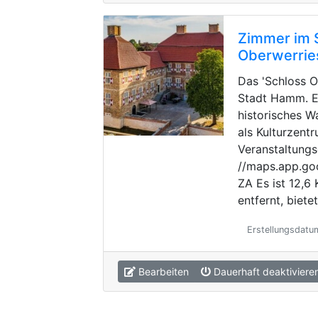
Zimmer im 
Oberwerrie
Das 'Schloss O
Stadt Hamm. Es
historisches W
als Kulturzent
Veranstaltungs
//maps.app.g
ZA Es ist 12,
entfernt, biete
Erstellungsdatu
Bearbeiten
Dauerhaft deaktiviere