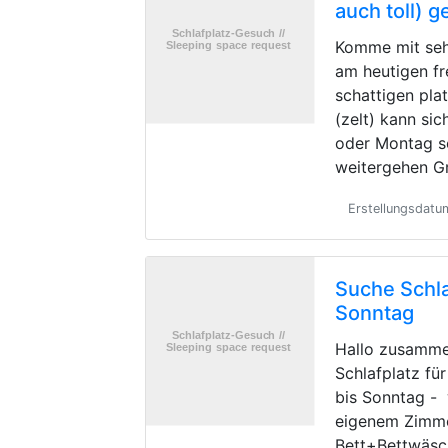
auch toll) 
Komme mit seh
am heutigen fr
schattigen pla
(zelt) kann si
oder Montag s
weitergehen G
Erstellungsdat
Suche Schla
Sonntag
Hallo zusamme
Schlafplatz fü
bis Sonntag -
eigenem Zimme
Bett+Bettwäsc