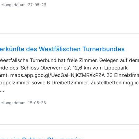
tellungsdatum: 27-05-26
erkünfte des Westfälischen Turnerbundes
Westfälische Turnerbund hat freie Zimmer. Gelegen auf de
nde des 'Schloss Oberwerries'. 12,6 km vom Lippepark
ernt. maps.app.goo.gl/UecGaHNjKZMRXxPZA 23 Einzelzimm
oppelzimmer sowie 6 Dreibettzimmer. Zustellbetten möglic
i…
tellungsdatum: 18-05-26