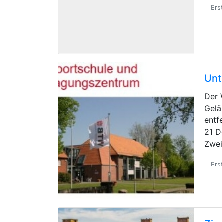
Ers
Unt
Der 
Gelä
entf
21 D
Zwe
Ers