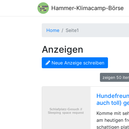
Hammer-Klimacamp-Börse
Home
Seite1
Anzeigen
Neue Anzeige schreiben
zeigen 50 it
Hundefreund
auch toll) 
Komme mit seh
am heutigen fr
schattigen pla