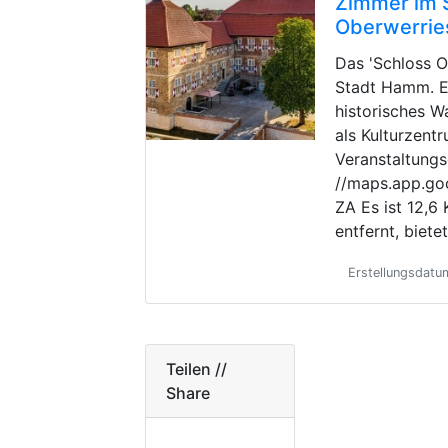
Zimmer im 
Oberwerrie
Das 'Schloss O
Stadt Hamm. Es
historisches W
als Kulturzent
Veranstaltungs
//maps.app.g
ZA Es ist 12,
entfernt, biete
Erstellungsdatu
Teilen //
Share