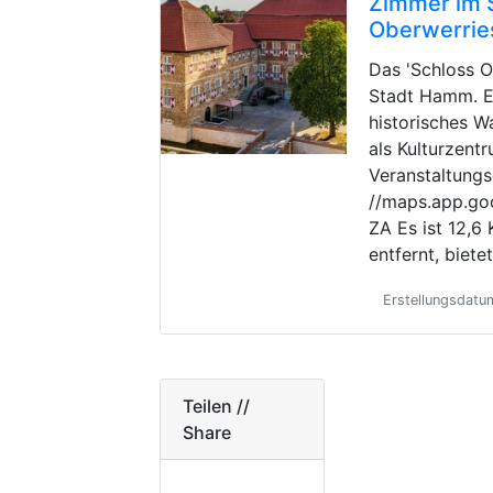
Zimmer im 
Oberwerrie
Das 'Schloss O
Stadt Hamm. Es
historisches W
als Kulturzent
Veranstaltungs
//maps.app.g
ZA Es ist 12,
entfernt, biete
Erstellungsdatu
Teilen //
Share