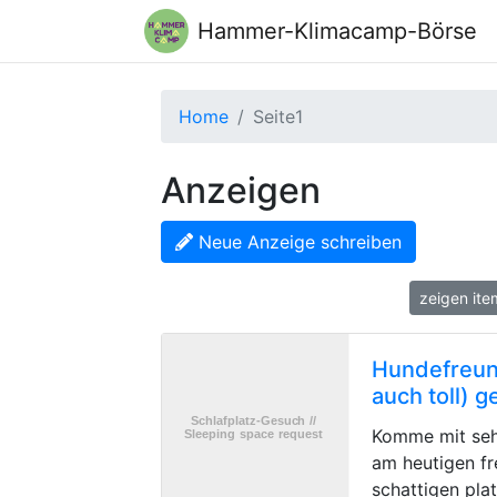
Hammer-Klimacamp-Börse
Home
Seite1
Anzeigen
Neue Anzeige schreiben
zeig
Hundefreund
auch toll) 
Komme mit seh
am heutigen fr
schattigen pla