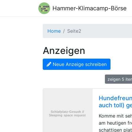
Hammer-Klimacamp-Börse
Home
Seite2
Anzeigen
Neue Anzeige schreiben
zeigen 5 it
Hundefreund
auch toll) 
Komme mit seh
am heutigen fr
schattigen pla