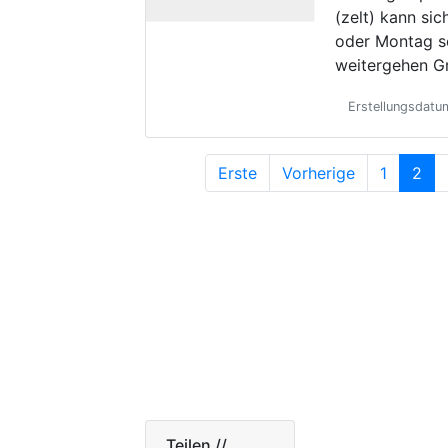
(zelt) kann si
oder Montag s
weitergehen G
Erstellungsdat
Erste
Vorherige
1
2
Teilen //