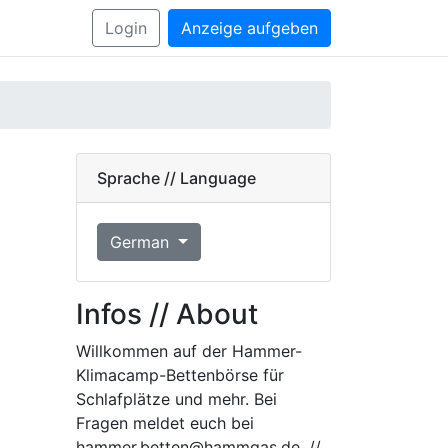
Login
Anzeige aufgeben
Sprache // Language
German
Infos // About
Willkommen auf der Hammer-
Klimacamp-Bettenbörse für
Schlafplätze und mehr. Bei
Fragen meldet euch bei
hammer.betten@hammgas.de. //