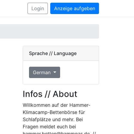
Login
Anzeige aufgeben
Sprache // Language
German
Infos // About
Willkommen auf der Hammer-
Klimacamp-Bettenbörse für
Schlafplätze und mehr. Bei
Fragen meldet euch bei
hammer.betten@hammgas.de. //