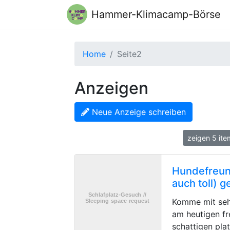
Hammer-Klimacamp-Börse
Home
Seite2
Anzeigen
Neue Anzeige schreiben
zeigen 5 it
Hundefreund
auch toll) 
Komme mit seh
am heutigen fr
schattigen pla