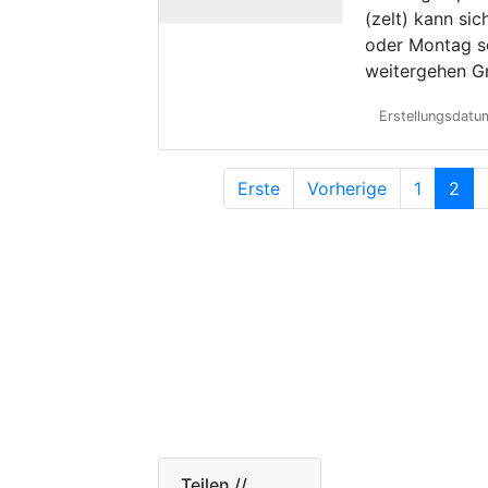
(zelt) kann si
oder Montag s
weitergehen G
Erstellungsdat
Erste
Vorherige
1
2
Teilen //