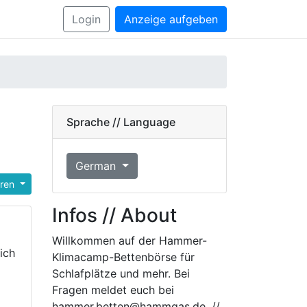
Login
Anzeige aufgeben
Sprache // Language
German
eren
Infos // About
Willkommen auf der Hammer-
ich
Klimacamp-Bettenbörse für
Schlafplätze und mehr. Bei
Fragen meldet euch bei
hammer.betten@hammgas.de. //