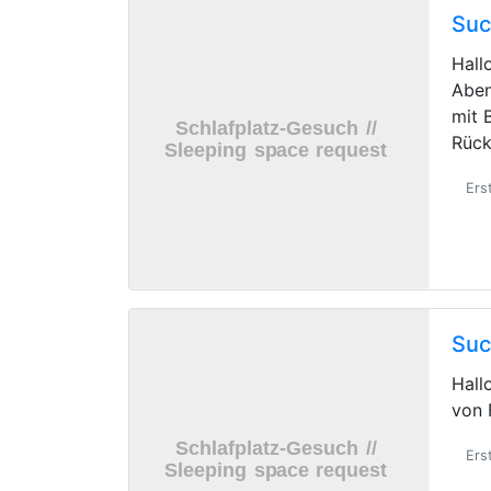
Suc
Hall
Aben
mit 
Rück
Ers
Suc
Hall
von 
Ers