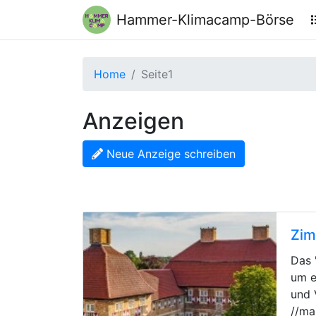
Hammer-Klimacamp-Börse
Home
Seite1
Anzeigen
Neue Anzeige schreiben
Zim
Das 
um e
und 
//ma