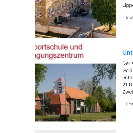
Lipp
Ers
Unt
Der 
Gelä
entf
21 D
Zwe
Ers