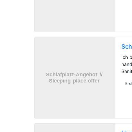
Sch
Ich 
hand
Sani
Ers