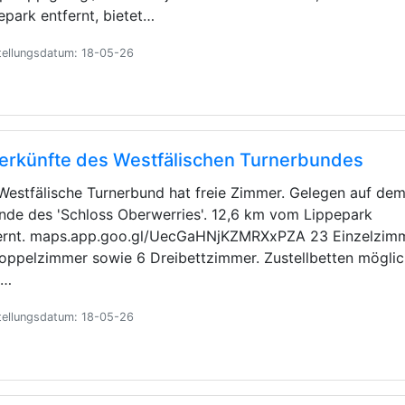
epark entfernt, bietet…
tellungsdatum: 18-05-26
erkünfte des Westfälischen Turnerbundes
Westfälische Turnerbund hat freie Zimmer. Gelegen auf de
nde des 'Schloss Oberwerries'. 12,6 km vom Lippepark
ernt. maps.app.goo.gl/UecGaHNjKZMRXxPZA 23 Einzelzimm
oppelzimmer sowie 6 Dreibettzimmer. Zustellbetten möglic
i…
tellungsdatum: 18-05-26