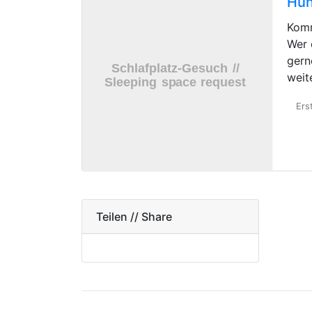
Hun
Komm
Wer 
gern
weit
Ers
Teilen // Share