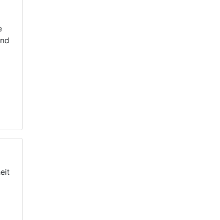
e
und
eit