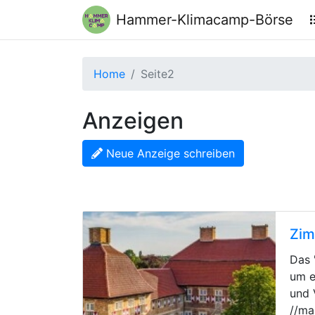
Hammer-Klimacamp-Börse
Home
Seite2
Anzeigen
Neue Anzeige schreiben
Zim
Das 
um e
und 
//ma