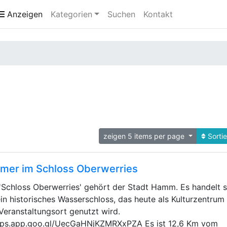
Anzeigen
Kategorien
Suchen
Kontakt
zeigen 5 items per page
Sorti
mer im Schloss Oberwerries
'Schloss Oberwerries' gehört der Stadt Hamm. Es handelt s
in historisches Wasserschloss, das heute als Kulturzentrum
Veranstaltungsort genutzt wird.
ps.app.goo.gl/UecGaHNjKZMRXxPZA Es ist 12,6 Km vom