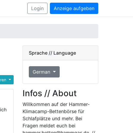
Login
Anzeige aufgeben
Sprache // Language
German
eren
Infos // About
Willkommen auf der Hammer-
ich
Klimacamp-Bettenbörse für
Schlafplätze und mehr. Bei
Fragen meldet euch bei
hammer.betten@hammgas.de. //