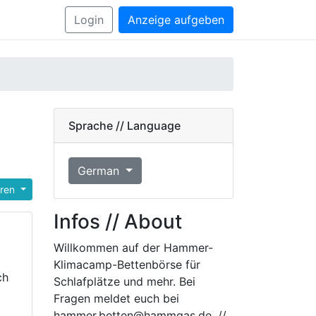
Login
Anzeige aufgeben
Sprache // Language
German
eren
Infos // About
Willkommen auf der Hammer-
Klimacamp-Bettenbörse für
ch
Schlafplätze und mehr. Bei
Fragen meldet euch bei
hammer.betten@hammgas.de. //