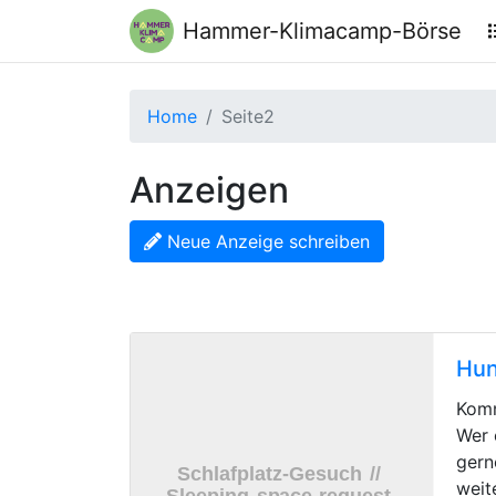
Hammer-Klimacamp-Börse
Home
Seite2
Anzeigen
Neue Anzeige schreiben
Hun
Komm
Wer 
gern
weit