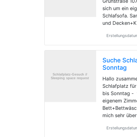
Grünstraße 107
sich um ein e
Schlafsofa. Sa
und Decken+Ki
Erstellungsdatu
Suche Schla
Sonntag
Hallo zusamme
Schlafplatz fü
bis Sonntag -
eigenem Zimme
Bett+Bettwäsc
mich sehr übe
Erstellungsdatu