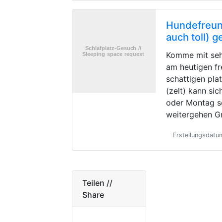
Hundefreund
auch toll) 
Komme mit seh
am heutigen fr
schattigen pla
(zelt) kann si
oder Montag s
weitergehen G
Erstellungsdat
Teilen //
Share