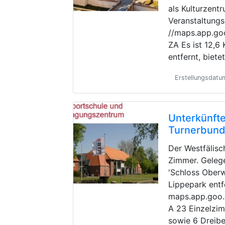
als Kulturzent
Veranstaltungs
//maps.app.g
ZA Es ist 12,
entfernt, biete
Erstellungsdatu
Unterkünfte
Turnerbun
Der Westfälisc
Zimmer. Geleg
'Schloss Oberw
Lippepark entf
maps.app.goo
A 23 Einzelzi
sowie 6 Dreibe